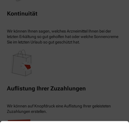
Kontinuität
Wir können Ihnen sagen, welches Arzneimittel Ihnen bei der
letzten Erkältung so gut geholfen hat oder welche Sonnencreme
Sie im letzten Urlaub so gut geschützt hat.
Auflistung Ihrer Zuzahlungen
Wir können auf Knopfdruck eine Auflistung Ihrer geleisteten
Zuzahlungen erstellen.