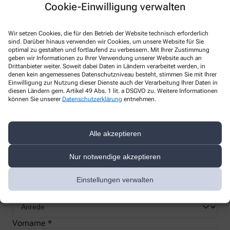
Cookie-Einwilligung verwalten
Wir setzen Cookies, die für den Betrieb der Website technisch erforderlich
sind. Darüber hinaus verwenden wir Cookies, um unsere Website für Sie
Nachweis Ihrer Befreiung
optimal zu gestalten und fortlaufend zu verbessern. Mit Ihrer Zustimmung
geben wir Informationen zu Ihrer Verwendung unserer Website auch an
Drittanbieter weiter. Soweit dabei Daten in Ländern verarbeitet werden, in
denen kein angemessenes Datenschutzniveau besteht, stimmen Sie mit Ihrer
Wenn Sie einen Ausweis über die Befreiung der gesetzlichen
Einwilligung zur Nutzung dieser Dienste auch der Verarbeitung Ihrer Daten in
diesen Ländern gem. Artikel 49 Abs. 1 lit. a DSGVO zu. Weitere Informationen
Zuzahlung haben, können wir diese Info speichern und Sie
können Sie unserer
Datenschutzerklärung
entnehmen.
müssen Ihren Ausweis nicht immer vorzeigen.
Alle akzeptieren
Kundenkarte beantragen
Nur notwendige akzeptieren
Jetzt schnell und einfach online beantragen und beim nächsten
Besuch bei uns in der Apotheke abholen.
Einstellungen verwalten
Anrede
Vorname *